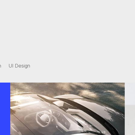
n
UI Design